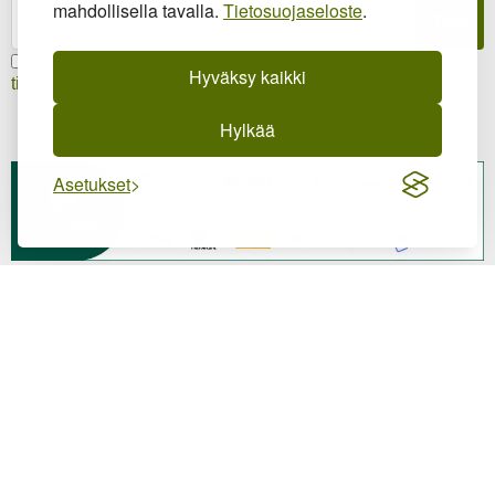
mahdollisella tavalla.
Tietosuojaseloste
.
Tilaa
Hyväksyn
verkkokaupan sopimusehdot
ja
Hyväksy kaikki
tietosuojaseloste
.
Hylkää
Asetukset