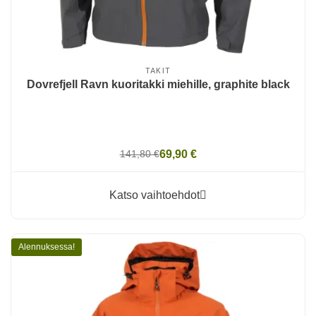
TAKIT
Dovrefjell Ravn kuoritakki miehille, graphite black
141,80 €
69,90 €
Katso vaihtoehdot
Alennuksessa!