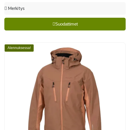
Suodattimet
Alennuksessa!