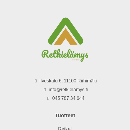
Ilveskatu 6, 11100 Riihimäki
info@retkielamys.fi
045 787 34 644
Tuotteet
Retket