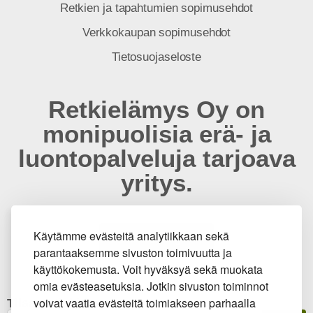
Retkien ja tapahtumien sopimusehdot
Verkkokaupan sopimusehdot
Tietosuojaseloste
Retkielämys Oy on
monipuolisia erä- ja
luontopalveluja tarjoava
yritys.
Käytämme evästeitä analytiikkaan sekä
Tutustu blogiin
parantaaksemme sivuston toimivuutta ja
käyttökokemusta. Voit hyväksyä sekä muokata
omia evästeasetuksia. Jotkin sivuston toiminnot
voivat vaatia evästeitä toimiakseen parhaalla
Tilaa uutiskirjeemme