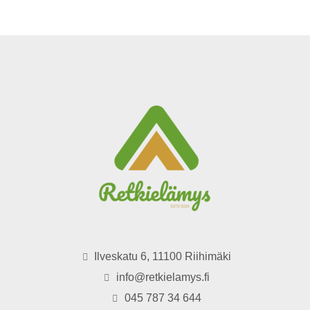
Ilveskatu 6, 11100 Riihimäki
info@retkielamys.fi
045 787 34 644