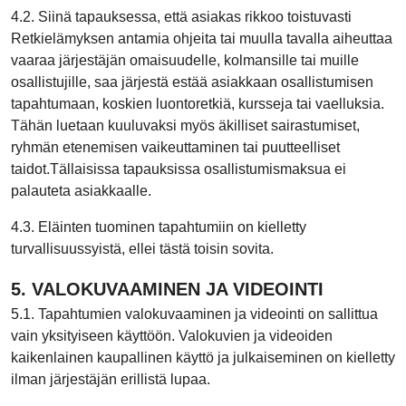
4.2. Siinä tapauksessa, että asiakas rikkoo toistuvasti
Retkielämyksen antamia ohjeita tai muulla tavalla aiheuttaa
vaaraa järjestäjän omaisuudelle, kolmansille tai muille
osallistujille, saa järjestä estää asiakkaan osallistumisen
tapahtumaan, koskien luontoretkiä, kursseja tai vaelluksia.
Tähän luetaan kuuluvaksi myös äkilliset sairastumiset,
ryhmän etenemisen vaikeuttaminen tai puutteelliset
taidot.Tällaisissa tapauksissa osallistumismaksua ei
palauteta asiakkaalle.
4.3. Eläinten tuominen tapahtumiin on kielletty
turvallisuussyistä, ellei tästä toisin sovita.
5. VALOKUVAAMINEN JA VIDEOINTI
5.1. Tapahtumien valokuvaaminen ja videointi on sallittua
vain yksityiseen käyttöön. Valokuvien ja videoiden
kaikenlainen kaupallinen käyttö ja julkaiseminen on kielletty
ilman järjestäjän erillistä lupaa.