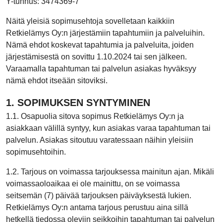
Y-tunnus: 3474369-7
Näitä yleisiä sopimusehtoja sovelletaan kaikkiin
Retkielämys Oy:n järjestämiin tapahtumiin ja palveluihin.
Nämä ehdot koskevat tapahtumia ja palveluita, joiden
järjestämisestä on sovittu 1.10.2024 tai sen jälkeen.
Varaamalla tapahtuman tai palvelun asiakas hyväksyy
nämä ehdot itseään sitoviksi.
1. SOPIMUKSEN SYNTYMINEN
1.1. Osapuolia sitova sopimus Retkielämys Oy:n ja
asiakkaan välillä syntyy, kun asiakas varaa tapahtuman tai
palvelun. Asiakas sitoutuu varatessaan näihin yleisiin
sopimusehtoihin.
1.2. Tarjous on voimassa tarjouksessa mainitun ajan. Mikäli
voimassaoloaikaa ei ole mainittu, on se voimassa
seitsemän (7) päivää tarjouksen päiväyksestä lukien.
Retkielämys Oy:n antama tarjous perustuu aina sillä
hetkellä tiedossa oleviin seikkoihin tapahtuman tai palvelun