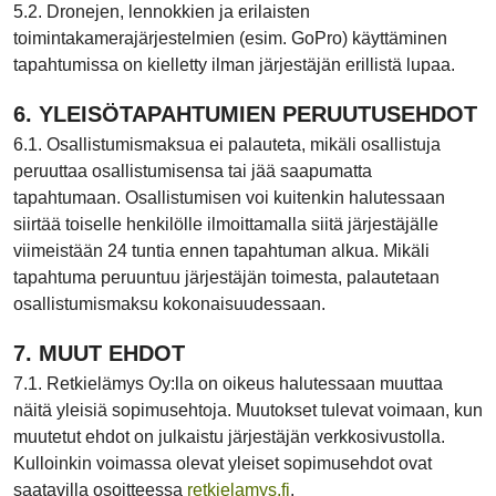
5.2. Dronejen, lennokkien ja erilaisten
toimintakamerajärjestelmien (esim. GoPro) käyttäminen
tapahtumissa on kielletty ilman järjestäjän erillistä lupaa.
6.
YLEISÖTAPAHTUMIEN PERUUTUSEHDOT
6.1. Osallistumismaksua ei palauteta, mikäli osallistuja
peruuttaa osallistumisensa tai jää saapumatta
tapahtumaan. Osallistumisen voi kuitenkin halutessaan
siirtää toiselle henkilölle ilmoittamalla siitä järjestäjälle
viimeistään 24 tuntia ennen tapahtuman alkua. Mikäli
tapahtuma peruuntuu järjestäjän toimesta, palautetaan
osallistumismaksu kokonaisuudessaan.
7. MUUT EHDOT
7.1. Retkielämys Oy:lla on oikeus halutessaan muuttaa
näitä yleisiä sopimusehtoja. Muutokset tulevat voimaan, kun
muutetut ehdot on julkaistu järjestäjän verkkosivustolla.
Kulloinkin voimassa olevat yleiset sopimusehdot ovat
saatavilla osoitteessa
retkielamys.fi
.