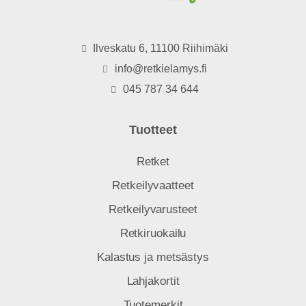
Ilveskatu 6, 11100 Riihimäki
info@retkielamys.fi
045 787 34 644
Tuotteet
Retket
Retkeilyvaatteet
Retkeilyvarusteet
Retkiruokailu
Kalastus ja metsästys
Lahjakortit
Tuotemerkit