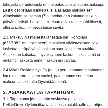
tehdyistä peruutuksista emme palauta osallistumismaksuja.
Lasku osoitetaan asiakkaalle ja asiakas maksaa sen
viimeistään seitsemän (7) vuorokauden kuluttua laskun
päivämäärästä. Lasku toimitetaan asiakkaalle sähköisesti,
ellei asiakkaan kanssa toisin sovita.
2.3. Maksuviivästyksestä järjestäjä perii korkolain
(633/1982, muutoksineen) mukaisen viivästyskoron, joka
lasketaan eräpäivästä maksun suorittamiseen saakka.
Asiakkaan katsotaan hyväksyneen laskun, mikäli tämä ei
reklamoi laskusta ennen laskun eräpäivää.
2.4 Mikäli Retkielämys Oy joutuu peruuttamaan tapahtuman
force majeure- esteen vuoksi, palautamme suoritetun
maksun asiakkaalle täysimääräisenä.
3. ASIAKKAAT JA TAPAHTUMA
3.1. Tapahtuma järjestetään sovitussa paikassa.
Retkielämys Oy toimittaa tarvittaessa asiakkaalle ajo-ohjeet