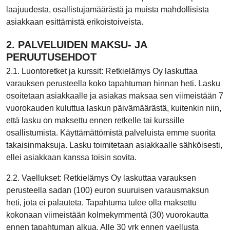
laajuudesta, osallistujamäärästä ja muista mahdollisista
asiakkaan esittämistä erikoistoiveista.
2. PALVELUIDEN MAKSU- JA
PERUUTUSEHDOT
2.1. Luontoretket ja kurssit: Retkielämys Oy laskuttaa
varauksen perusteella koko tapahtuman hinnan heti. Lasku
osoitetaan asiakkaalle ja asiakas maksaa sen viimeistään 7
vuorokauden kuluttua laskun päivämäärästä, kuitenkin niin,
että lasku on maksettu ennen retkelle tai kurssille
osallistumista. Käyttämättömistä palveluista emme suorita
takaisinmaksuja. Lasku toimitetaan asiakkaalle sähköisesti,
ellei asiakkaan kanssa toisin sovita.
2.2. Vaellukset: Retkielämys Oy laskuttaa varauksen
perusteella sadan (100) euron suuruisen varausmaksun
heti, jota ei palauteta. Tapahtuma tulee olla maksettu
kokonaan viimeistään kolmekymmentä (30) vuorokautta
ennen tapahtuman alkua. Alle 30 vrk ennen vaellusta