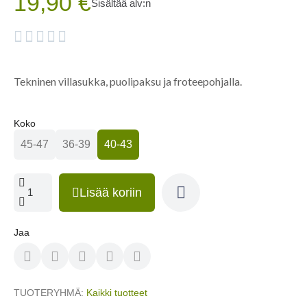
19,90 €
Sisältää alv:n





Tekninen villasukka,
puolipaksu ja
froteepohjalla.
Koko
45-47
36-39
40-43
Lisää koriin
Jaa
TUOTERYHMÄ
Kaikki tuotteet