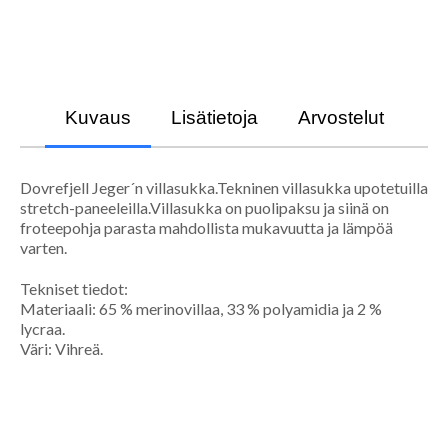
Kuvaus
Lisätietoja
Arvostelut
Dovrefjell Jeger´n villasukka.Tekninen villasukka upotetuilla
stretch-paneeleilla.Villasukka on puolipaksu ja siinä on
froteepohja parasta mahdollista mukavuutta ja lämpöä
varten.
Tekniset tiedot:
Materiaali: 65 % merinovillaa, 33 % polyamidia ja 2 %
lycraa.
Väri: Vihreä.