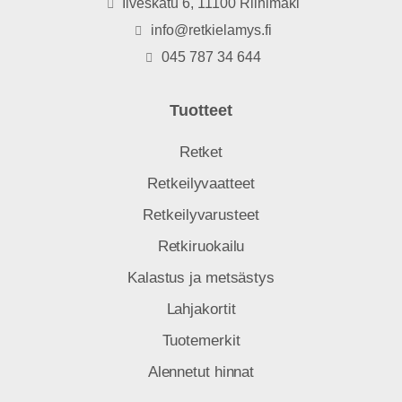
Ilveskatu 6, 11100 Riihimäki
info@retkielamys.fi
045 787 34 644
Tuotteet
Retket
Retkeilyvaatteet
Retkeilyvarusteet
Retkiruokailu
Kalastus ja metsästys
Lahjakortit
Tuotemerkit
Alennetut hinnat