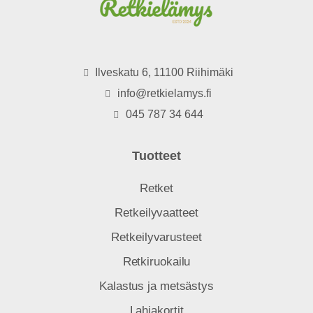
Ilveskatu 6, 11100 Riihimäki
info@retkielamys.fi
045 787 34 644
Tuotteet
Retket
Retkeilyvaatteet
Retkeilyvarusteet
Retkiruokailu
Kalastus ja metsästys
Lahjakortit