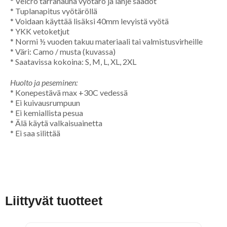
* Velcro tarranauha vyötärö ja lahje säädöt
* Tuplanapitus vyötäröllä
* Voidaan käyttää lisäksi 40mm levyistä vyötä
* YKK vetoketjut
* Normi ½ vuoden takuu materiaali tai valmistusvirheille
* Väri: Camo / musta (kuvassa)
* Saatavissa kokoina: S, M, L, XL, 2XL
Huolto ja peseminen:
* Konepestävä max +30C vedessä
* Ei kuivausrumpuun
* Ei kemiallista pesua
* Älä käytä valkaisuainetta
* Ei saa silittää
Liittyvät tuotteet