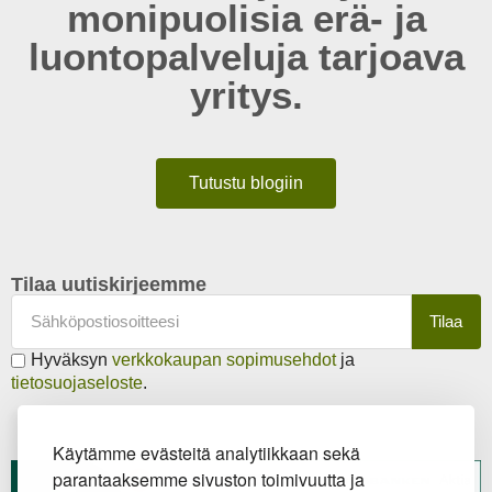
monipuolisia erä- ja
luontopalveluja tarjoava
yritys.
Tutustu blogiin
Tilaa uutiskirjeemme
Tilaa
Hyväksyn
verkkokaupan sopimusehdot
ja
tietosuojaseloste
.
Käytämme evästeitä analytiikkaan sekä
parantaaksemme sivuston toimivuutta ja