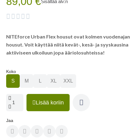
89,00 €
Sisältää alv:n





NITEforce Urban Flex housut ovat kolmen vuodenajan
housut. Voit käyttää niitä kevät-, kesä- ja syyskausina
aktiiviseen ulkoiluun jopa ääriolosuhteissa!
Koko
S
M
L
XL
XXL
Lisää koriin
Jaa