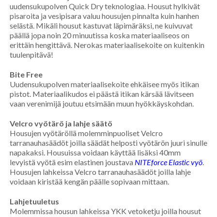
uudensukupolven Quick Dry teknologiaa. Housut hylkivät
pisaroita ja vesipisara valuu housujen pinnalta kuin hanhen
selästä. Mikäli housut kastuvat läpimäräksi, ne kuivuvat
päällä jopa noin 20 minuutissa koska materiaaliseos on
erittäin hengittävä. Nerokas materiaalisekoite on kuitenkin
tuulenpitävä!
Bite Free
Uudensukupolven materiaalisekoite ehkäisee myös itikan
pistot. Materiaalikudos ei päästä itikan kärsää lävitseen
vaan verenimijä joutuu etsimään muun hyökkäyskohdan.
Velcro vyötärö ja lahje säätö
Housujen vyötäröllä molemminpuoliset Velcro
tarranauhasäädöt joilla säädät helposti vyötärön juuri sinulle
napakaksi. Housuissa voidaan käyttää lisäksi 40mm
levyistä vyötä esim elastinen joustava
NITEforce Elastic vyö
.
Housujen lahkeissa Velcro tarranauhasäädöt joilla lahje
voidaan kiristää kengän päälle sopivaan mittaan.
Lahjetuuletus
Molemmissa housun lahkeissa YKK vetoketju joilla housut