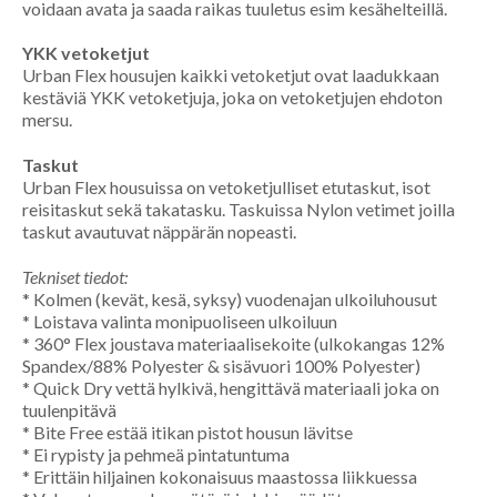
voidaan avata ja saada raikas tuuletus esim kesähelteillä.
YKK vetoketjut
Urban Flex housujen kaikki vetoketjut ovat laadukkaan
kestäviä YKK vetoketjuja, joka on vetoketjujen ehdoton
mersu.
Taskut
Urban Flex housuissa on vetoketjulliset etutaskut, isot
reisitaskut sekä takatasku. Taskuissa Nylon vetimet joilla
taskut avautuvat näppärän nopeasti.
Tekniset tiedot:
* Kolmen (kevät, kesä, syksy) vuodenajan ulkoiluhousut
* Loistava valinta monipuoliseen ulkoiluun
* 360° Flex joustava materiaalisekoite (ulkokangas 12%
Spandex/88% Polyester & sisävuori 100% Polyester)
* Quick Dry vettä hylkivä, hengittävä materiaali joka on
tuulenpitävä
* Bite Free estää itikan pistot housun lävitse
* Ei rypisty ja pehmeä pintatuntuma
* Erittäin hiljainen kokonaisuus maastossa liikkuessa