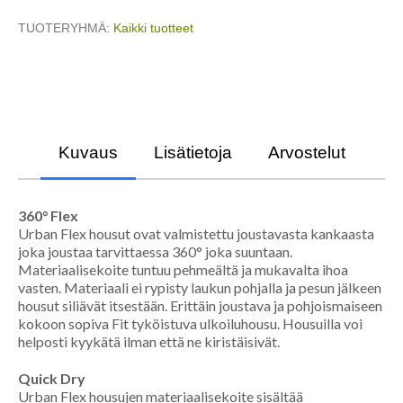
TUOTERYHMÄ
Kaikki tuotteet
Kuvaus
Lisätietoja
Arvostelut
360° Flex
Urban Flex housut ovat valmistettu joustavasta kankaasta
joka joustaa tarvittaessa 360° joka suuntaan.
Materiaalisekoite tuntuu pehmeältä ja mukavalta ihoa
vasten. Materiaali ei rypisty laukun pohjalla ja pesun jälkeen
housut siliävät itsestään. Erittäin joustava ja pohjoismaiseen
kokoon sopiva Fit tyköistuva ulkoiluhousu. Housuilla voi
helposti kyykätä ilman että ne kiristäisivät.
Quick Dry
Urban Flex housujen materiaalisekoite sisältää