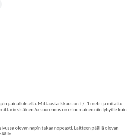
t
n painalluksella. Mittaustarkkuus on +/- 1 metri ja mitattu
ttarin sisäinen 6x suurennos on erinomainen niin lyhyille kuin
ivussa olevan napin takaa nopeasti. Laitteen päällä olevan
äälle.