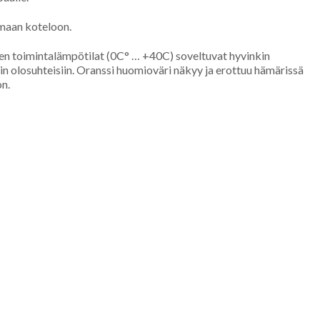
omaan koteloon.
een toimintalämpötilat (0C° … +40C) soveltuvat hyvinkin
in olosuhteisiin. Oranssi huomioväri näkyy ja erottuu hämärissä
on.