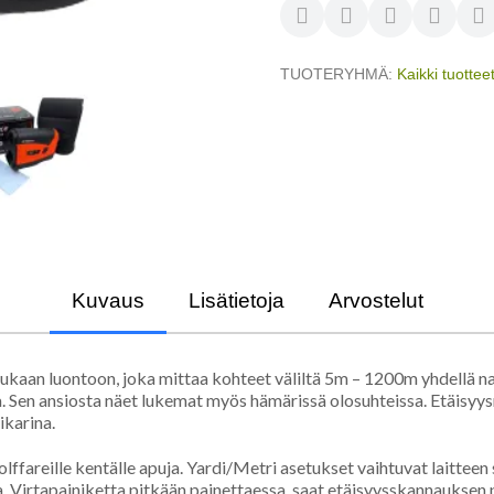
TUOTERYHMÄ
Kaikki tuottee
Kuvaus
Lisätietoja
Arvostelut
an luontoon, joka mittaa kohteet väliltä 5m – 1200m yhdellä napi
 Sen ansiosta näet lukemat myös hämärissä olosuhteissa. Etäisyysmi
ikarina.
reille kentälle apuja. Yardi/Metri asetukset vaihtuvat laitteen s
. Virtapainiketta pitkään painettaessa, saat etäisyysskannauksen p