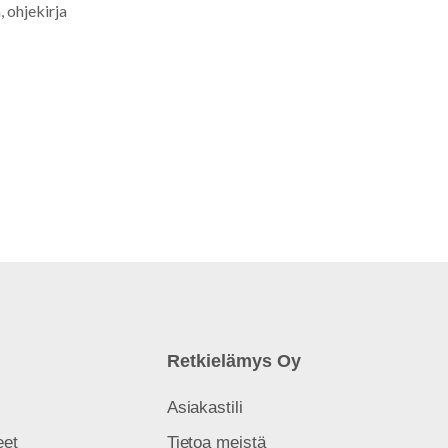
, ohjekirja
Retkielämys Oy
Asiakastili
eet
Tietoa meistä