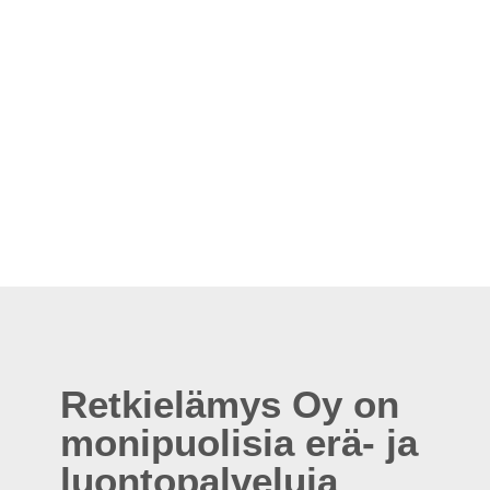
Retkielämys Oy on
monipuolisia erä- ja
luontopalveluja