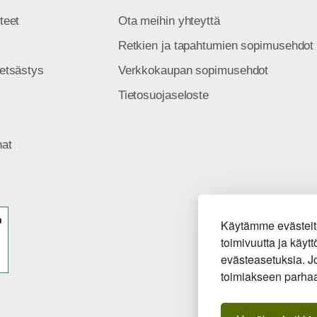
teet
Ota meihin yhteyttä
Retkien ja tapahtumien sopimusehdot
etsästys
Verkkokaupan sopimusehdot
Tietosuojaseloste
nat
Tilaa uutis
Käytämme evästeit
toimivuutta ja käy
evästeasetuksia. Jo
Hyväksyn
v
toimiakseen parhaa