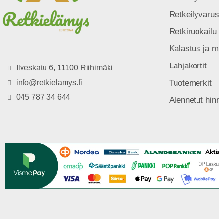
Retkeilyvarus
Retkiruokailu
Kalastus ja m
Lahjakortit
Ilveskatu 6, 11100 Riihimäki
info@retkielamys.fi
Tuotemerkit
045 787 34 644
Alennetut hin