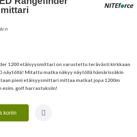
ED Rangefinder
mittari
alv:n
r 1200 etäisyysmittari on varustettu terävästi kirkkaan
D näytöllä! Mitattu matka näkyy näytöllä hämärissäkin
taan pieni etäisyysmittari mittaa matkat jopa 1200m
 esim. golf harrastuksiin!
ä koriin