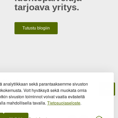
tarjoava yritys.
Tutustu blogiin
kirjeemme
ä analytiikkaan sekä parantaaksemme sivuston
Tilaa
ttökokemusta. Voit hyväksyä sekä muokata omia
tkin sivuston toiminnot voivat vaatia evästeitä
erkkokaupan sopimusehdot
ja
tietosuojaseloste
.
lla mahdollisella tavalla.
Tietosuojaseloste
.