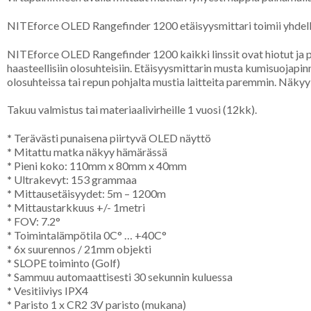
NITEforce OLED Rangefinder 1200 etäisyysmittari toimii yhdellä 
NITEforce OLED Rangefinder 1200 kaikki linssit ovat hiotut ja 
haasteellisiin olosuhteisiin. Etäisyysmittarin musta kumisuojapi
olosuhteissa tai repun pohjalta mustia laitteita paremmin. Näky
Takuu valmistus tai materiaalivirheille 1 vuosi (12kk).
*
Terävästi punaisena piirtyvä OLED näyttö
*
Mitattu matka näkyy hämärässä
*
Pieni koko: 110mm x 80mm x 40mm
*
Ultrakevyt: 153 grammaa
*
Mittausetäisyydet: 5m – 1200m
*
Mittaustarkkuus +/- 1metri
*
FOV: 7.2°
*
Toimintalämpötila 0C° … +40C°
*
6x suurennos / 21mm objekti
*
SLOPE toiminto (Golf)
*
Sammuu automaattisesti 30 sekunnin kuluessa
*
Vesitiiviys IPX4
*
Paristo 1 x CR2 3V paristo (mukana)