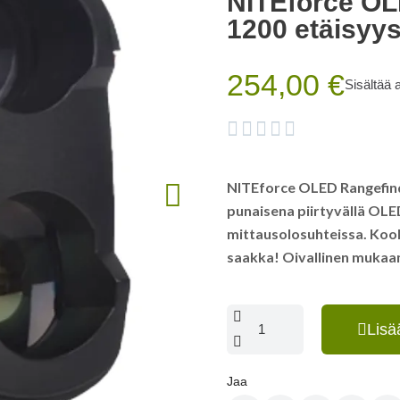
NITEforce OL
1200 etäisyys
254,00 €
Sisältää 





NITEforce OLED Rangefinde
punaisena piirtyvällä OLE
mittausolosuhteissa. Kool
saakka! Oivallinen mukaan
Lisä
Jaa