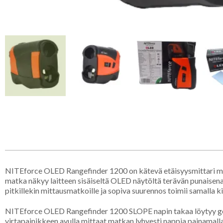
NITEforce OLED Rangefinder 1200 on kätevä etäisyysmittari muka
matka näkyy laitteen sisäiseltä OLED näytöltä terävän punaisena.
pitkillekin mittausmatkoille ja sopiva suurennos toimii samalla ki
NITEforce OLED Rangefinder 1200 SLOPE napin takaa löytyy golffa
virtapainikkeen avulla mittaat matkan lyhyesti nappia painamalla