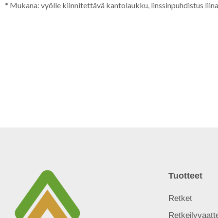
*
Mukana: vyölle kiinnitettävä kantolaukku, linssinpuhdistus liina
Tuotteet
Retket
Retkeilyvaatt