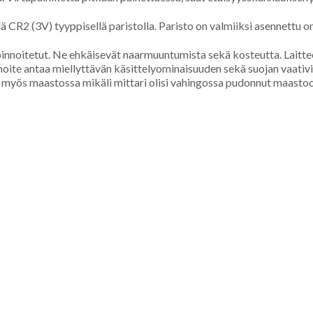
CR2 (3V) tyyppisellä paristolla. Paristo on valmiiksi asennettu 
pinnoitetut. Ne ehkäisevät naarmuuntumista sekä kosteutta. Laitt
nnoite antaa miellyttävän käsittelyominaisuuden sekä suojan vaativi
y myös maastossa mikäli mittari olisi vahingossa pudonnut maasto