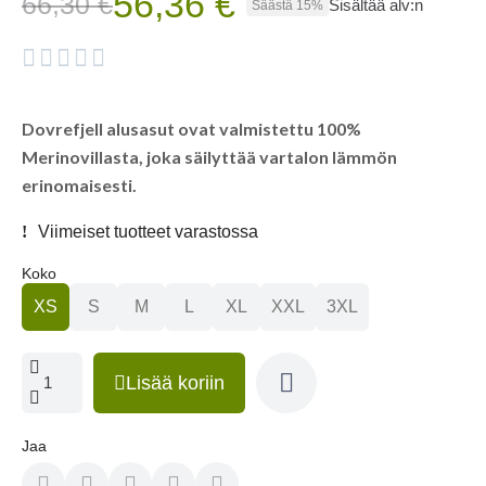
56,36 €
66,30 €
Sisältää alv:n
Säästä 15%





Dovrefjell alusasut ovat valmistettu 100%
Merinovillasta, joka säilyttää vartalon lämmön
erinomaisesti.
Viimeiset tuotteet varastossa
Koko
XS
S
M
L
XL
XXL
3XL
Lisää koriin
Jaa