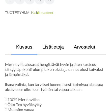
TUOTERYHMÄ
Kaikki tuotteet
Kuvaus
Lisätietoja
Arvostelut
Merinovilla alusasut hengittävät hyvin ja siten kosteus
siirtyy läpi kohti ulompia kerroksia ja tunnet olosi kuivaksi
ja lämpimäksi.
Ihana valinta, kun tarvitset luonnollisesti toimivaa alusasua
aktiiviseen ulkoiluun, työhön tai vapaa-aikaan.
*
100% Merinovillaa
*
Öko Tex hyväksytty
*
Mulesing vapaa