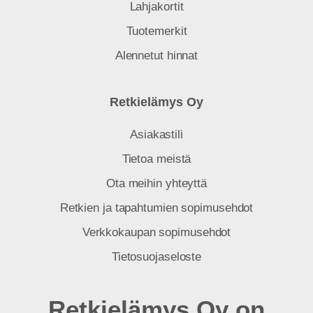
Lahjakortit
Tuotemerkit
Alennetut hinnat
Retkielämys Oy
Asiakastili
Tietoa meistä
Ota meihin yhteyttä
Retkien ja tapahtumien sopimusehdot
Verkkokaupan sopimusehdot
Tietosuojaseloste
Retkielämys Oy on