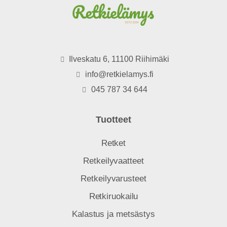
Ilveskatu 6, 11100 Riihimäki
info@retkielamys.fi
045 787 34 644
Tuotteet
Retket
Retkeilyvaatteet
Retkeilyvarusteet
Retkiruokailu
Kalastus ja metsästys