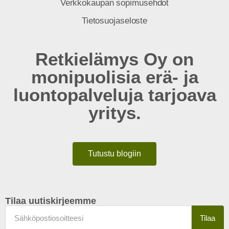
Verkkokaupan sopimusehdot
Tietosuojaseloste
Retkielämys Oy on
monipuolisia erä- ja
luontopalveluja tarjoava
yritys.
Tutustu blogiin
Tilaa uutiskirjeemme
Tilaa