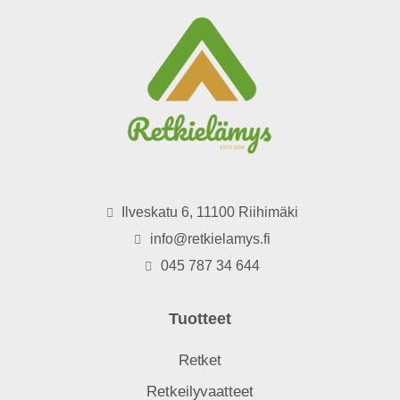
Ilveskatu 6, 11100 Riihimäki
info@retkielamys.fi
045 787 34 644
Tuotteet
Retket
Retkeilyvaatteet