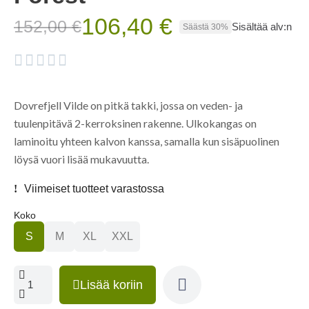
106,40 €
152,00 €
Sisältää alv:n
Säästä 30%





Dovrefjell Vilde on pitkä takki, jossa on veden- ja
tuulenpitävä 2-kerroksinen rakenne. Ulkokangas on
laminoitu yhteen kalvon kanssa, samalla kun sisäpuolinen
löysä vuori lisää mukavuutta.
Viimeiset tuotteet varastossa
Koko
S
M
XL
XXL
Lisää koriin