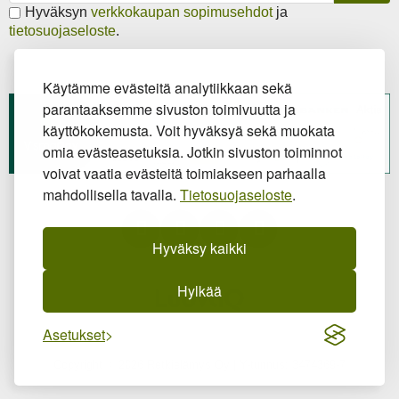
Hyväksyn
verkkokaupan sopimusehdot
ja
tietosuojaseloste
.
Käytämme evästeitä analytiikkaan sekä
parantaaksemme sivuston toimivuutta ja
käyttökokemusta. Voit hyväksyä sekä muokata
omia evästeasetuksia. Jotkin sivuston toiminnot
voivat vaatia evästeitä toimiakseen parhaalla
mahdollisella tavalla.
Tietosuojaseloste
.
Hyväksy kaikki
Hylkää
Asetukset
Copyright © 2026 Retkielämys Oy | Y-tunnus: 3474369-7