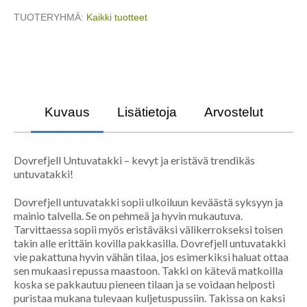
TUOTERYHMÄ
Kaikki tuotteet
Kuvaus
Lisätietoja
Arvostelut
Dovrefjell Untuvatakki – kevyt ja eristävä trendikäs
untuvatakki!
Dovrefjell untuvatakki sopii ulkoiluun keväästä syksyyn ja
mainio talvella. Se on pehmeä ja hyvin mukautuva.
Tarvittaessa sopii myös eristäväksi välikerrokseksi toisen
takin alle erittäin kovilla pakkasilla. Dovrefjell untuvatakki
vie pakattuna hyvin vähän tilaa, jos esimerkiksi haluat ottaa
sen mukaasi repussa maastoon. Takki on kätevä matkoilla
koska se pakkautuu pieneen tilaan ja se voidaan helposti
puristaa mukana tulevaan kuljetuspussiin. Takissa on kaksi