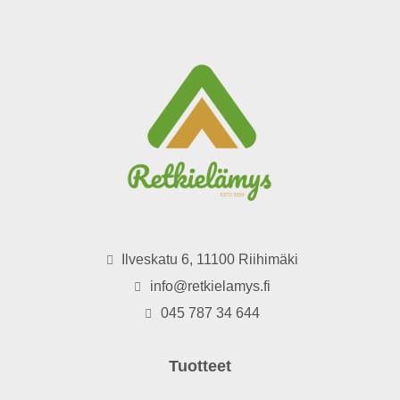
Ilveskatu 6, 11100 Riihimäki
info@retkielamys.fi
045 787 34 644
Tuotteet