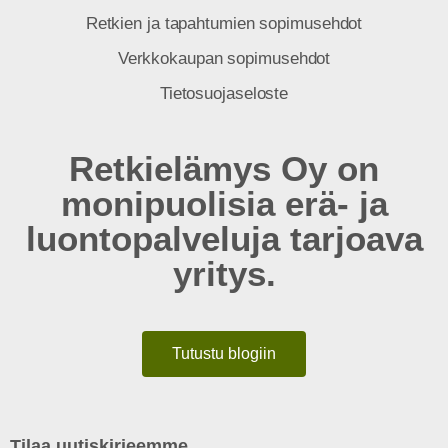
Retkien ja tapahtumien sopimusehdot
Verkkokaupan sopimusehdot
Tietosuojaseloste
Retkielämys Oy on
monipuolisia erä- ja
luontopalveluja tarjoava
yritys.
Tutustu blogiin
Tilaa uutiskirjeemme