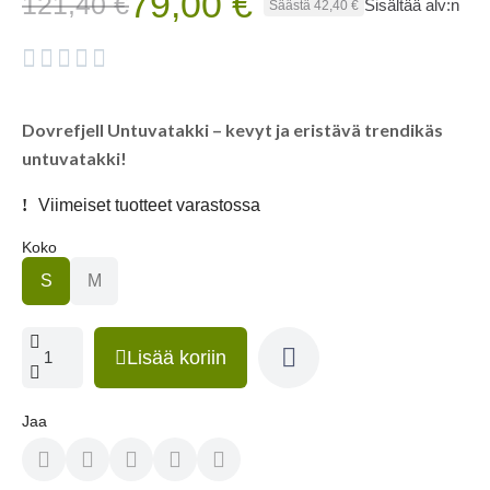
79,00 €
121,40 €
Sisältää alv:n
Säästä 42,40 €





Dovrefjell Untuvatakki – kevyt ja eristävä trendikäs
untuvatakki!
Viimeiset tuotteet varastossa
Koko
S
M
Lisää koriin
Jaa