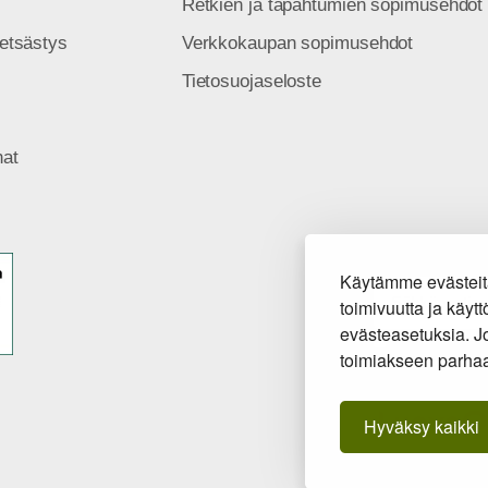
Retkien ja tapahtumien sopimusehdot
etsästys
Verkkokaupan sopimusehdot
Tietosuojaseloste
nat
Tilaa uutis
Käytämme evästeit
toimivuutta ja käy
evästeasetuksia. Jo
Hyväksyn
v
toimiakseen parhaa
Hyväksy kaikki