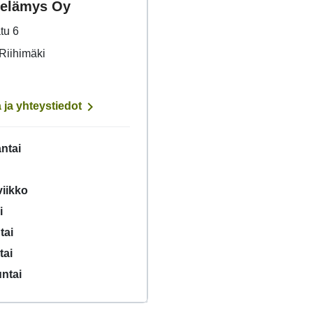
ielämys Oy
tu 6
Riihimäki

a ja yhteystiedot
ntai
iikko
i
tai
tai
ntai