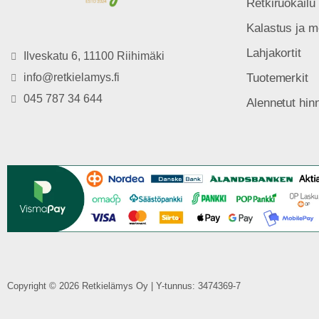
Retkiruokailu
Kalastus ja m
Lahjakortit
Ilveskatu 6, 11100 Riihimäki
info@retkielamys.fi
Tuotemerkit
045 787 34 644
Alennetut hin
Copyright © 2026 Retkielämys Oy | Y-tunnus: 3474369-7