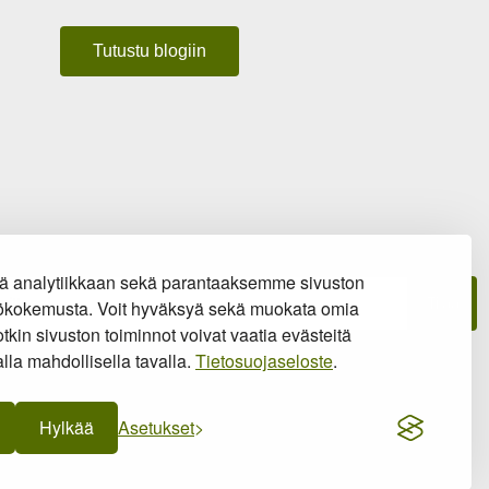
Tutustu blogiin
kirjeemme
ä analytiikkaan sekä parantaaksemme sivuston
Tilaa
ttökokemusta. Voit hyväksyä sekä muokata omia
tkin sivuston toiminnot voivat vaatia evästeitä
erkkokaupan sopimusehdot
ja
tietosuojaseloste
.
lla mahdollisella tavalla.
Tietosuojaseloste
.
Hylkää
Asetukset