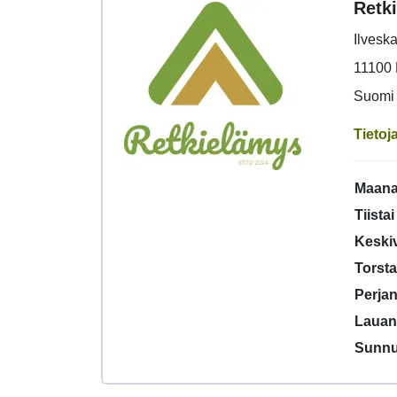
Retk
Ilveska
11100 
Suomi
Tietoj
Maana
Tiistai
Keskiv
Torsta
Perjan
Lauan
Sunnu