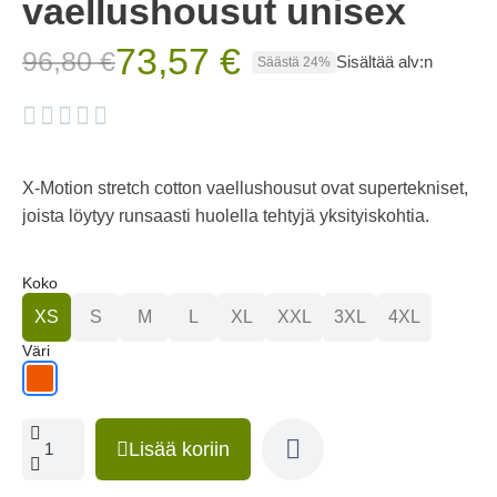
vaellushousut unisex
73,57 €
96,80 €
Sisältää alv:n
Säästä 24%





X-Motion stretch cotton vaellushousut ovat supertekniset,
joista löytyy runsaasti huolella tehtyjä yksityiskohtia.
Koko
XS
S
M
L
XL
XXL
3XL
4XL
Väri
Lisää koriin