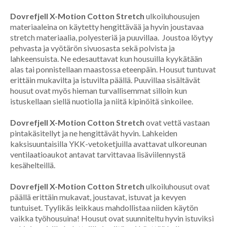
Dovrefjell X-Motion Cotton Stretch
ulkoiluhousujen
materiaaleina on käytetty hengittävää ja hyvin joustavaa
stretch materiaalia, polyesteriä ja puuvillaa. Joustoa löytyy
pehvasta ja vyötärön sivuosasta sekä polvista ja
lahkeensuista. Ne edesauttavat kun housuilla kyykätään
alas tai ponnistellaan maastossa eteenpäin. Housut tuntuvat
erittäin mukavilta ja istuvilta päällä. Puuvillaa sisältävät
housut ovat myös hieman turvallisemmat silloin kun
istuskellaan siellä nuotiolla ja niitä kipinöitä sinkoilee.
Dovrefjell X-Motion Cotton Stretch
ovat vettä vastaan
pintakäsitellyt ja ne hengittävät hyvin. Lahkeiden
kaksisuuntaisilla YKK-vetoketjuilla avattavat ulkoreunan
ventilaatioaukot antavat tarvittavaa lisäviilennystä
kesähelteillä.
Dovrefjell X-Motion Cotton Stretch
ulkoiluhousut ovat
päällä erittäin mukavat, joustavat, istuvat ja kevyen
tuntuiset. Tyylikäs leikkaus mahdollistaa niiden käytön
vaikka työhousuina! Housut ovat suunniteltu hyvin istuviksi