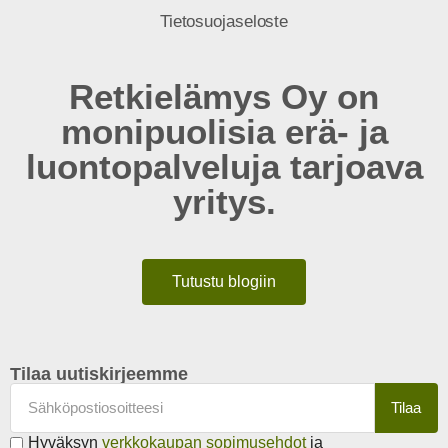
Tietosuojaseloste
Retkielämys Oy on
monipuolisia erä- ja
luontopalveluja tarjoava
yritys.
Tutustu blogiin
Tilaa uutiskirjeemme
Tilaa
Hyväksyn
verkkokaupan sopimusehdot
ja