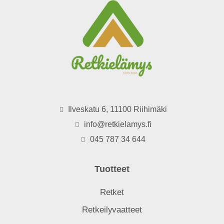
Ilveskatu 6, 11100 Riihimäki
info@retkielamys.fi
045 787 34 644
Tuotteet
Retket
Retkeilyvaatteet