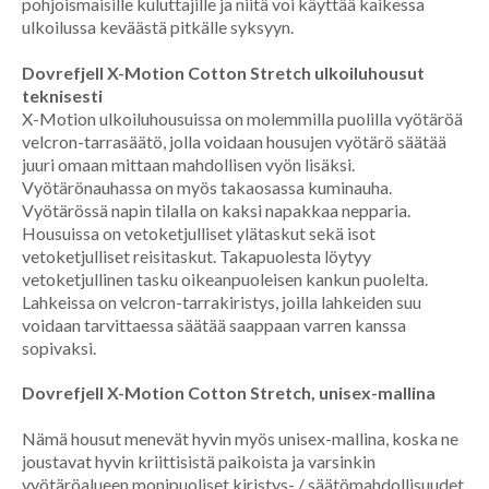
pohjoismaisille kuluttajille ja niitä voi käyttää kaikessa
ulkoilussa keväästä pitkälle syksyyn.
Dovrefjell X-Motion Cotton Stretch ulkoiluhousut
teknisesti
X-Motion ulkoiluhousuissa on molemmilla puolilla vyötäröä
velcron-tarrasäätö, jolla voidaan housujen vyötärö säätää
juuri omaan mittaan mahdollisen vyön lisäksi.
Vyötärönauhassa on myös takaosassa kuminauha.
Vyötärössä napin tilalla on kaksi napakkaa nepparia.
Housuissa on vetoketjulliset ylätaskut sekä isot
vetoketjulliset reisitaskut. Takapuolesta löytyy
vetoketjullinen tasku oikeanpuoleisen kankun puolelta.
Lahkeissa on velcron-tarrakiristys, joilla lahkeiden suu
voidaan tarvittaessa säätää saappaan varren kanssa
sopivaksi.
Dovrefjell X-Motion Cotton Stretch, unisex-mallina
Nämä housut menevät hyvin myös unisex-mallina, koska ne
joustavat hyvin kriittisistä paikoista ja varsinkin
vyötäröalueen monipuoliset kiristys- / säätömahdollisuudet