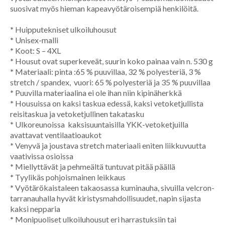
suosivat myös hieman kapeavyötäroisempiä henkilöitä.
*
Huipputekniset ulkoiluhousut
*
Unisex-malli
*
Koot: S – 4XL
*
Housut ovat superkeveät, suurin koko painaa vain n. 530 g
*
Materiaali: pinta :65 % puuvillaa, 32 % polyesteriä, 3 %
stretch / spandex, vuori: 65 % polyesteriä ja 35 % puuvillaa
*
Puuvilla materiaalina ei ole ihan niin kipinäherkkä
*
Housuissa on kaksi taskua edessä, kaksi vetoketjullista
reisitaskua ja vetoketjullinen takatasku
*
Ulkoreunoissa kaksisuuntaisilla YKK-vetoketjuilla
avattavat ventilaatioaukot
*
Venyvä ja joustava stretch materiaali eniten liikkuvuutta
vaativissa osioissa
*
Miellyttävät ja pehmeältä tuntuvat pitää päällä
*
Tyylikäs pohjoismainen leikkaus
*
Vyötärökaistaleen takaosassa kuminauha, sivuilla velcron-
tarranauhalla hyvät kiristysmahdollisuudet, napin sijasta
kaksi nepparia
*
Monipuoliset ulkoiluhousut eri harrastuksiin tai