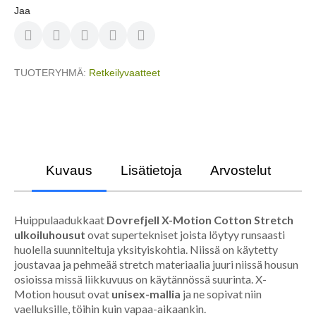
Jaa
TUOTERYHMÄ
Retkeilyvaatteet
Kuvaus
Lisätietoja
Arvostelut
Huippulaadukkaat
Dovrefjell X-Motion Cotton Stretch
ulkoiluhousut
ovat supertekniset joista löytyy runsaasti
huolella suunniteltuja yksityiskohtia. Niissä on käytetty
joustavaa ja pehmeää stretch materiaalia juuri niissä housun
osioissa missä liikkuvuus on käytännössä suurinta. X-
Motion housut ovat
unisex-mallia
ja ne sopivat niin
vaelluksille, töihin kuin vapaa-aikaankin.