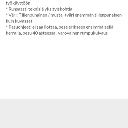
työkäyttöön
*
Runsaasti teknisiä yksityiskohtia
*
Väri: Tiilenpunainen / musta , (väri enemmän tiilenpunainen
kuin kuvassa)
*
Pesuohjeet: ei saa liottaa, pese erikseen ensimmäisellä
kerralla, pesu 40 asteessa , varovainen rumpukuivaus