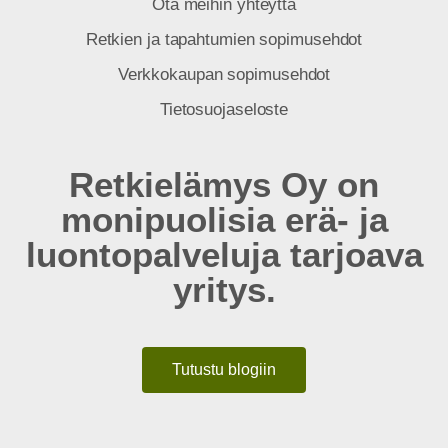
Ota meihin yhteyttä
Retkien ja tapahtumien sopimusehdot
Verkkokaupan sopimusehdot
Tietosuojaseloste
Retkielämys Oy on
monipuolisia erä- ja
luontopalveluja tarjoava
yritys.
Tutustu blogiin