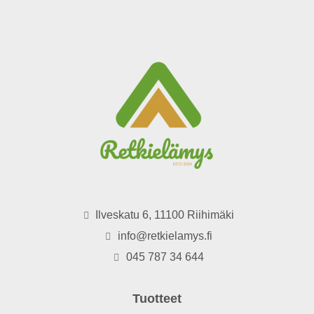
Ilveskatu 6, 11100 Riihimäki
info@retkielamys.fi
045 787 34 644
Tuotteet