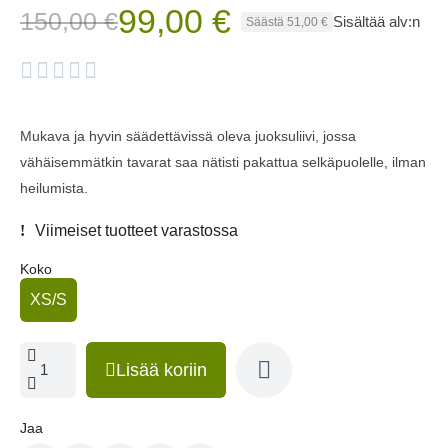
99,00 €
150,00 €
Sisältää alv:n
Säästä 51,00 €





Mukava ja hyvin säädettävissä oleva juoksuliivi, jossa
vähäisemmätkin tavarat saa nätisti pakattua selkäpuolelle, ilman
heilumista.
Viimeiset tuotteet varastossa
Koko
XS/S
Lisää koriin
Jaa