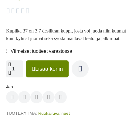





Kupilka 37 on 3,7 desilitran kuppi, josta voi juoda niin kuumat
kuin kylmät juomat sekä syödä maittavat keitot ja jälkiruoat.
Viimeiset tuotteet varastossa
Lisää koriin
Jaa
TUOTERYHMÄ
Ruokailuvälineet