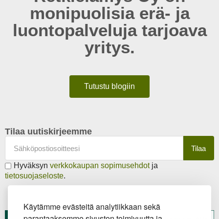
monipuolisia erä- ja
luontopalveluja tarjoava
yritys.
Tutustu blogiin
Tilaa uutiskirjeemme
Tilaa
Hyväksyn
verkkokaupan sopimusehdot
ja
tietosuojaseloste
.
Käytämme evästeitä analytiikkaan sekä
parantaaksemme sivuston toimivuutta ja