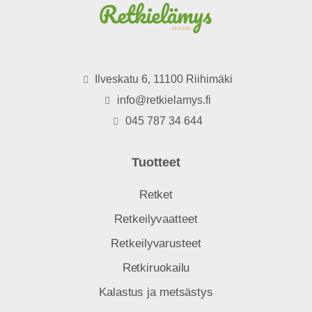
Ilveskatu 6, 11100 Riihimäki
info@retkielamys.fi
045 787 34 644
Tuotteet
Retket
Retkeilyvaatteet
Retkeilyvarusteet
Retkiruokailu
Kalastus ja metsästys