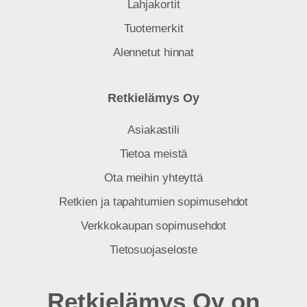
Lahjakortit
Tuotemerkit
Alennetut hinnat
Retkielämys Oy
Asiakastili
Tietoa meistä
Ota meihin yhteyttä
Retkien ja tapahtumien sopimusehdot
Verkkokaupan sopimusehdot
Tietosuojaseloste
Retkielämys Oy on