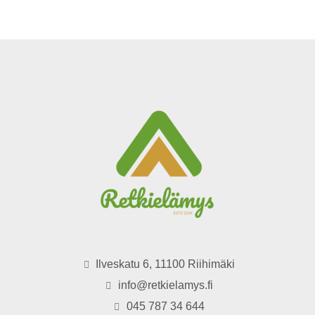
Ilveskatu 6, 11100 Riihimäki
info@retkielamys.fi
045 787 34 644