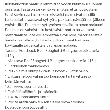
liekin/nuotion päälle ja lämmittää veden kuumaksi suoraan
pussissa. Tässä on tärkeintä varmistaa, että nuotiosta ei
tulisi kovin suuri ja liekki ei ulottuisi aivan sivuihin, sillä
tarraetiketit saattavat syttyä ja pakkaus näyttää sen jälkeen
epäsiistiltä. Etikettien syttyminen ei vaikuta ruoan makuun!
Pakkaus on valmistettu kestävästä, mutta turvallisesta
materiaalista, jota voi lämmittää avotulella, materiaalista ei
haihdu vaarallisia yhdisteitä, jotka olisivat haittana
käyttäjälle tai vaikuttaisivat ruoan makuun.
Tactical Foodpack Beef Spaghetti Bolognese retkiateria
115 g
*
Maittava Beef Spaghetti Bolognese retkiateria 115 g
*
Herkullinen makuelämys
*
Retkivalmis ohut pakkaus ja kevyt kuljetuspaino
*
Erittäin helppo valmistaa kuumaan tai tarvittaessa
kylmään veteen
*
Säilyvyys jopa n 5 vuotta
* Ei sisällä säilöntä- ja lisäaineita
* 100 % luonnollinen tuote
* Poista ateriapakkauksen sisällä oleva erillinen
kosteudenpoistopussi!!!!