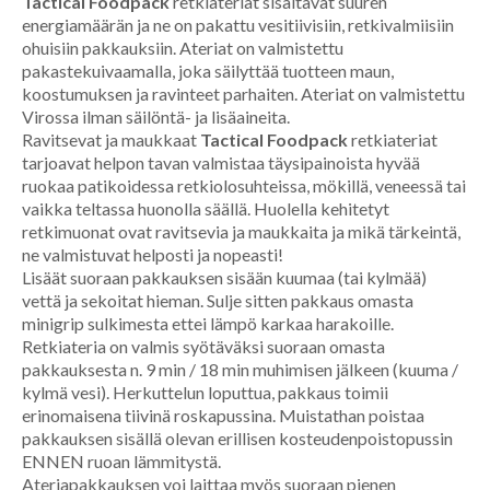
Tactical Foodpack
retkiateriat sisältävät suuren
energiamäärän ja ne on pakattu vesitiivisiin, retkivalmiisiin
ohuisiin pakkauksiin. Ateriat on valmistettu
pakastekuivaamalla, joka säilyttää tuotteen maun,
koostumuksen ja ravinteet parhaiten. Ateriat on valmistettu
Virossa ilman säilöntä- ja lisäaineita.
Ravitsevat ja maukkaat
Tactical Foodpack
retkiateriat
tarjoavat helpon tavan valmistaa täysipainoista hyvää
ruokaa patikoidessa retkiolosuhteissa, mökillä, veneessä tai
vaikka teltassa huonolla säällä. Huolella kehitetyt
retkimuonat ovat ravitsevia ja maukkaita ja mikä tärkeintä,
ne valmistuvat helposti ja nopeasti!
Lisäät suoraan pakkauksen sisään kuumaa (tai kylmää)
vettä ja sekoitat hieman. Sulje sitten pakkaus omasta
minigrip sulkimesta ettei lämpö karkaa harakoille.
Retkiateria on valmis syötäväksi suoraan omasta
pakkauksesta n. 9 min / 18 min muhimisen jälkeen (kuuma /
kylmä vesi). Herkuttelun loputtua, pakkaus toimii
erinomaisena tiivinä roskapussina. Muistathan poistaa
pakkauksen sisällä olevan erillisen kosteudenpoistopussin
ENNEN ruoan lämmitystä.
Ateriapakkauksen voi laittaa myös suoraan pienen