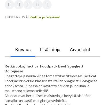
TUOTERYHMÄ
Vaellus- ja retkiruoat
Kuvaus
Lisätietoja
Arvostelut
Retki
ruoka
, Tactical Foodpack Beef Spaghetti
Bolognese
Spagetteja ja naudanlihaa tomaattikastikkeessa! Tactical
Foodpackin versio klassisesta Italian Spaghetti Bolognese
annoksesta. Ruoassa on käytetty naudan jauhelihaa ja
mausteena sulavaa selleriä!
Muonat ovat herkullisen maistuvia ja kevyitä, sisältäen
samalla runsaasti energiaa ja ravinteita.