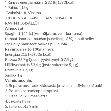
*
Runsas energiamäärä: 2324kj (580kcal)
*
Paino: 115 g
*
Valmistettu Virossa
TIEDONNÄLKÄISILLE AINESOSAT JA
RAVINTOSISÄLLÖT
Ainesosat:
Spaghetti [41 %] (
vehnäjauho
, vesi, kurkuma),
tomaattimurska, naudan jauheliha [13 %], sipuli, selleri,
rapsiöljy, mausteet, valkosipuli, suola.
Ravintosisältö 100g annos:
Energiaa 2151kJ (506 kcal)
Rasvaa 23,7 g (josta tyydyttynyttä 7,5 g)
Hiilihydraattia 53,4 g (josta sokereita 5,1 g)
Proteiinia 19,8 g
Suolaa 4 g
Valmistusohje:
1. Repäise pussi auki yläosasta ja avaa ilmatiivis pussi auki
2. Poista kosteudenpoistopussi
3. Lisää 3dl kuumaa vettä
4. Sekoita hyvin
5. Sulje, odota 9 min