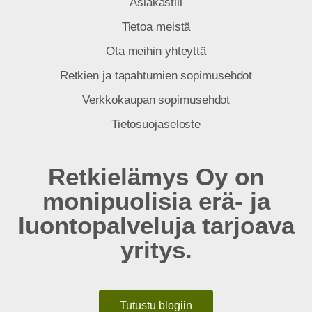
Asiakastili
Tietoa meistä
Ota meihin yhteyttä
Retkien ja tapahtumien sopimusehdot
Verkkokaupan sopimusehdot
Tietosuojaseloste
Retkielämys Oy on
monipuolisia erä- ja
luontopalveluja tarjoava
yritys.
Tutustu blogiin