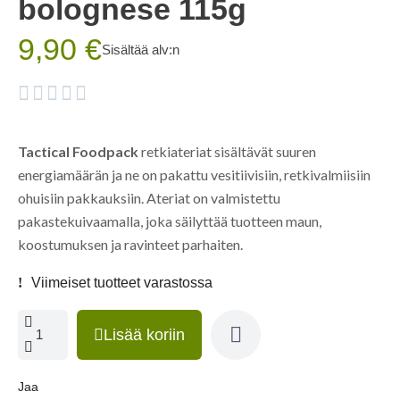
bolognese 115g
9,90 €
Sisältää alv:n





Tactical Foodpack
retkiateriat sisältävät suuren
energiamäärän ja ne on pakattu vesitiivisiin, retkivalmiisiin
ohuisiin pakkauksiin. Ateriat on valmistettu
pakastekuivaamalla, joka säilyttää tuotteen maun,
koostumuksen ja ravinteet parhaiten.
Viimeiset tuotteet varastossa
Lisää koriin
Jaa